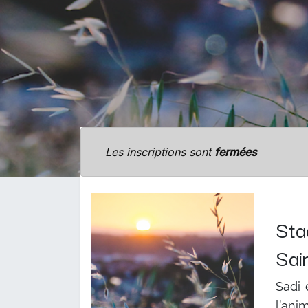
Les inscriptions sont
fermées
Sta
Sai
Sadi 
l’an