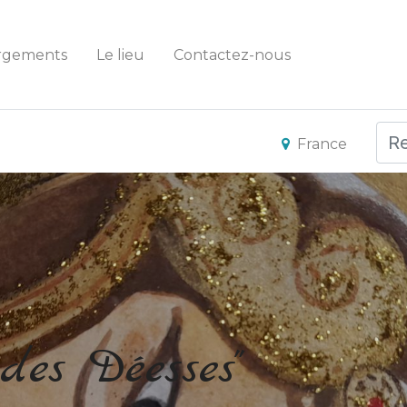
rgements
Le lieu
Contactez-nous
France
des Déesses"