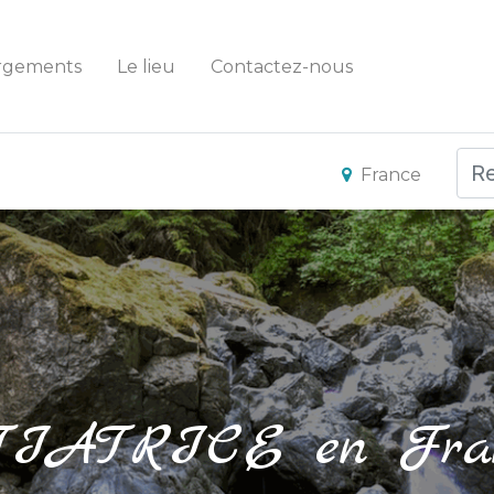
rgements
Le lieu
Contactez-nous
France
TIATRICE en Fran